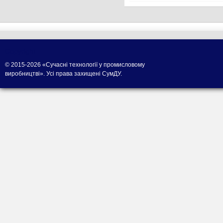
Copyright
© 2015-2026 «Сучасні технології у промисловому
виробництві». Усі права захищені СумДУ.