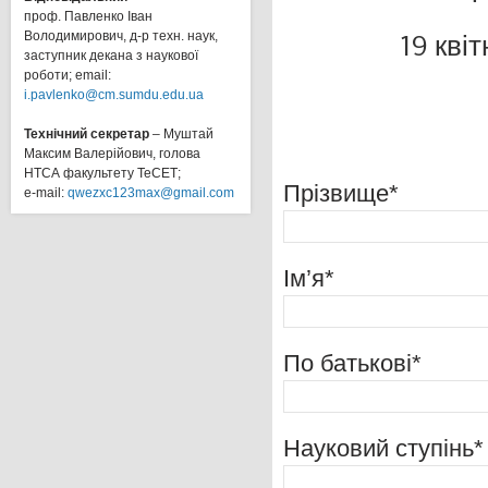
проф. Павленко Іван
19 квіт
Володимирович, д-р техн. наук,
заступник декана з наукової
роботи; email:
i.pavlenko@cm.sumdu.edu.ua
Технічний секретар
– Муштай
Максим Валерійович, голова
НТСА факультету ТеСЕТ;
Прізвище*
e-mail:
qwezxc123max@gmail.com
Ім’я*
По батькові*
Науковий ступінь*