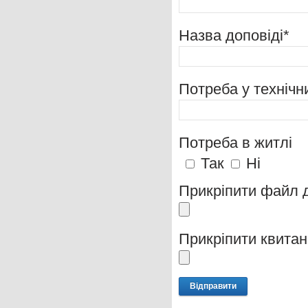
Назва доповіді*
Потреба у технічн
Потреба в житлі
Так
Ні
Прикріпити файл д
Прикріпити квитан